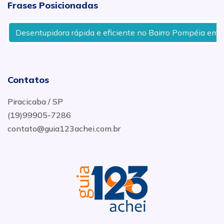
Frases Posicionadas
Desentupidora rápida e eficiente no Bairro Pompéia em Pir
Contatos
Piracicaba / SP
(19)99905-7286
contato@guia123achei.com.br