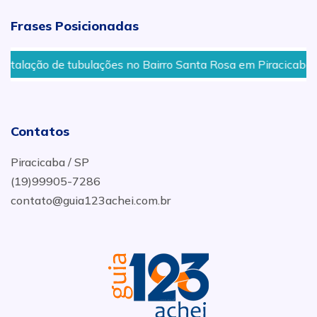
Frases Posicionadas
talação de tubulações no Bairro Santa Rosa em Piracicaba - S
Contatos
Piracicaba / SP
(19)99905-7286
contato@guia123achei.com.br