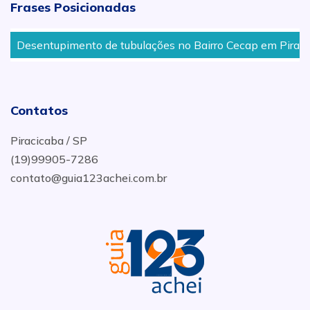
Frases Posicionadas
Desentupimento de tubulações no Bairro Cecap em Piracica
Contatos
Piracicaba / SP
(19)99905-7286
contato@guia123achei.com.br