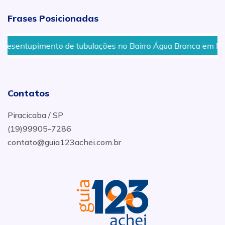
Frases Posicionadas
sentupimento de tubulações no Bairro Água Branca em Pirac
Contatos
Piracicaba / SP
(19)99905-7286
contato@guia123achei.com.br