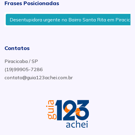
Frases Posicionadas
Desentupidora urgente no Bairro Santa Rita em Piracicaba
Contatos
Piracicaba / SP
(19)99905-7286
contato@guia123achei.com.br