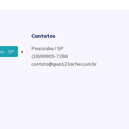
Contatos
Piracicaba / SP
SP
Eletricista no Bairro Santa Rita em Piracicaba - SP
(19)99905-7286
contato@guia123achei.com.br