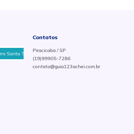
Contatos
Piracicaba / SP
anta Terezinha em Piracicaba - SP
Melhor Preço de C
(19)99905-7286
contato@guia123achei.com.br