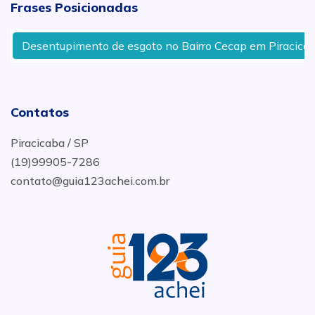
Frases Posicionadas
Desentupimento de esgoto no Bairro Cecap em Piracicaba 
Contatos
Piracicaba / SP
(19)99905-7286
contato@guia123achei.com.br