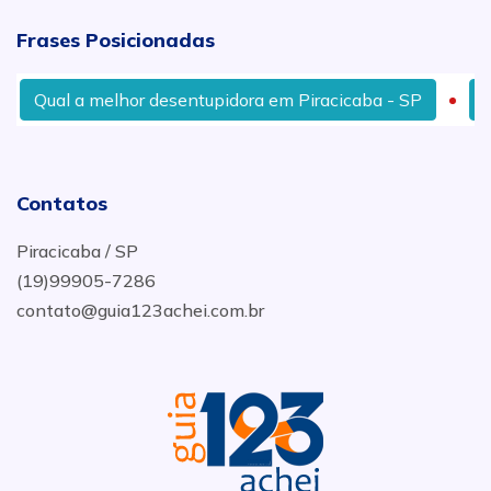
Frases Posicionadas
Qual a melhor desentupidora em Piracicaba - SP
Com
Contatos
Piracicaba / SP
(19)99905-7286
contato@guia123achei.com.br