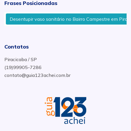
Frases Posicionadas
Desentupir vaso sanitário no Bairro Campestre em Piracica
Contatos
Piracicaba / SP
(19)99905-7286
contato@guia123achei.com.br