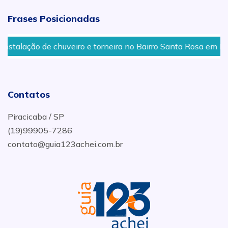
Frases Posicionadas
stalação de chuveiro e torneira no Bairro Santa Rosa em Pira
Contatos
Piracicaba / SP
(19)99905-7286
contato@guia123achei.com.br