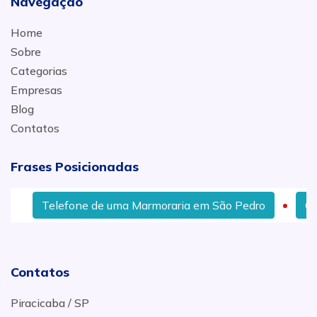
Navegação
Home
Sobre
Categorias
Empresas
Blog
Contatos
Frases Posicionadas
Telefone de uma Marmoraria em São Pedro
Comé
Contatos
Piracicaba / SP