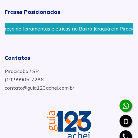
Frases Posicionadas
eço de ferramentas elétricas no Bairro Jaraguá em Piraciaba,
Contatos
Piracicaba / SP
(19)99905-7286
contato@guia123achei.com.br