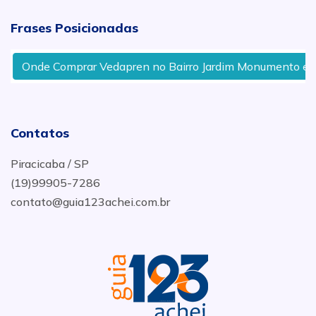
Frases Posicionadas
Onde Comprar Vedapren no Bairro Jardim Monumento em P
Contatos
Piracicaba / SP
(19)99905-7286
contato@guia123achei.com.br