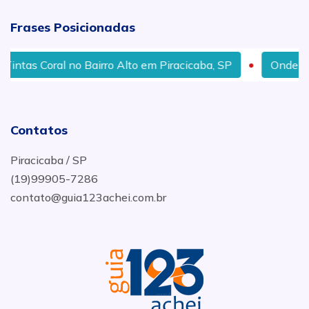
Frases Posicionadas
intas Coral no Bairro Alto em Piracicaba, SP
Onde Comp
Contatos
Piracicaba / SP
(19)99905-7286
contato@guia123achei.com.br