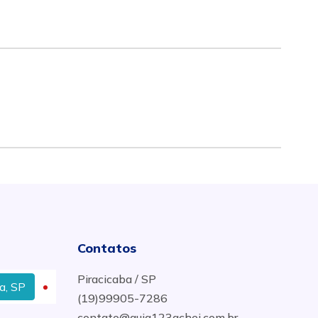
Contatos
Piracicaba / SP
P
Tinta Para Chão no Bairro Nova Piracicaba em Pirac
(19)99905-7286
contato@guia123achei.com.br