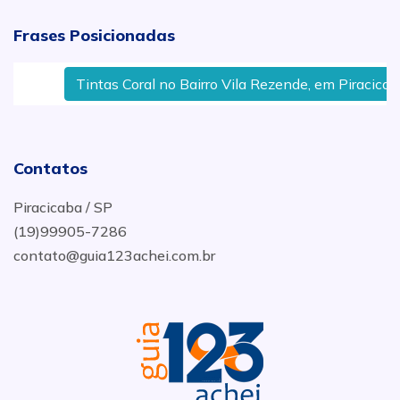
Frases Posicionadas
Tintas Coral no Bairro Vila Rezende, em Piracicaba,
Contatos
Piracicaba / SP
(19)99905-7286
contato@guia123achei.com.br