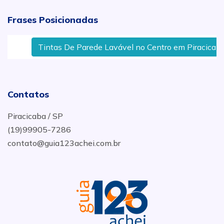
Frases Posicionadas
Tintas De Parede Lavável no Centro em Piracicaba,
Contatos
Piracicaba / SP
(19)99905-7286
contato@guia123achei.com.br